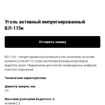
Уголь активный импрегнированный
ВЛ-115и
Оставить заявку
ВЛ-115и – импрегнированный активный уголь изготовлен на основе
активного угля ВЛ-115 путем пропитывания водным раствором
йодистого калия. Предназначен для очистки газовоздушных выбросов
очистных сооружений.
Технические характеристики
Диаметр гранулы, мм
3-5
Массовая доля калия йодистого, %
не менее 2,5