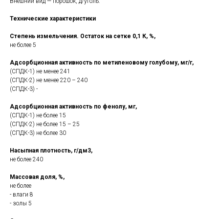
Внешний вид — порошок, д/уголь.
Технические характеристики
Степень измельчения. Остаток на сетке 0,1 К, %,
не более 5
Адсорбционная активность по метиленовому голубому, мг/г,
(СПДК-1) не менее 241
(СПДК-2) не менее 220 – 240
(СПДК-3) -
Адсорбционная активность по фенолу, мг,
(СПДК-1) не более 15
(СПДК-2) не более 15 – 25
(СПДК-3) не более 30
Насыпная плотность, г/дм3,
не более 240
Массовая доля, %,
не более
- влаги 8
- золы 5